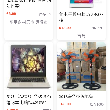
醴陵酱板鸭(内部测试 请
勿购买)
68.00
台电平板电脑T98 4G八
库存199
核
东富乡村集市 醴陵市
618.00
库存997
直营
华硕（ASUS）华硕顽石
2018豪华型落地扇
笔记本电脑F442UF8250
168.00
库存1000
八代独显轻薄办公商务