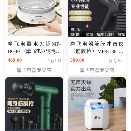
摩飞电器电火锅MF-
摩飞电器筋膜冲击仪
HG30 （摩飞电器鸳鸯锅
（筋膜枪）MF-8188 会
MF-HG30 ） 会员专享价
员专享价268元
469.00
399.00
库存100
库存100
319元
摩飞电器专卖店
摩飞电器专卖店