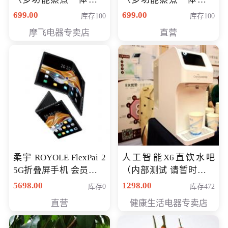
（智能升降养生锅） 会
（智能升降养生锅） 会
699.00
699.00
库存100
库存100
员专享价399元
员专享价399元
摩飞电器专卖店
直营
柔宇 ROYOLE FlexPai 2
人工智能X6直饮水吧
5G折叠屏手机 会员专享
（内部测试 请暂时不要
购买价格 4998元
购买）
5698.00
1298.00
库存0
库存472
直营
健康生活电器专卖店