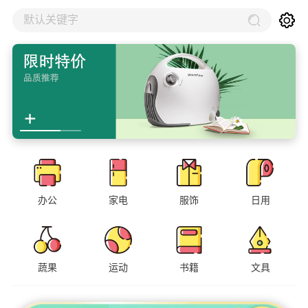
默认关键字
办公
家电
服饰
日用
蔬果
运动
书籍
文具