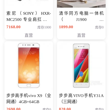
索尼（SONY）HXR-
清华同方电脑一体机
MC2500 专业肩扛式存
（J1900四
储卡全高清摄录一体机
核/4G/120G0.8CM厚度
7168.00
1899.00
库存1000
库存0
婚庆 直播 团拜会 专业高
音响/摄像头/WIFI）
直营
直营
清入门级摄像机
步步高手机vivo X9（全
步步高VIVO手机Y31A
网通）4GB+64GB
（三网通）
2698.00
828.00
库存0
库存0