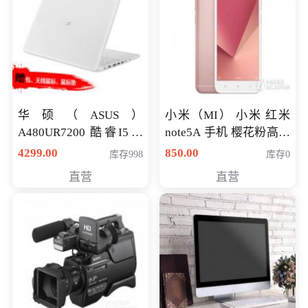
华硕（ASUS）
小米（MI） 小米 红米
A480UR7200 酷睿I5超
note5A 手机 樱花粉高配
薄学生办公游戏独显笔
版 全网通(3G+32G)
4299.00
850.00
库存998
库存0
记本电脑 金色 I5-7200
直营
直营
NV930-2G独