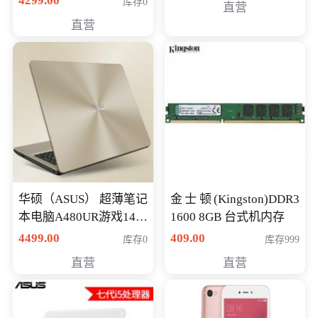
4299.00
库存0
直营
游戏笔记本 火爆推荐
直营
华硕（ASUS） 超薄笔记
金士顿(Kingston)DDR3
本电脑A480UR游戏14英
1600 8GB 台式机内存
寸学生上网轻薄便携手
4499.00
409.00
库存0
库存999
提本 i5-7200 GT930MX-
直营
直营
2G