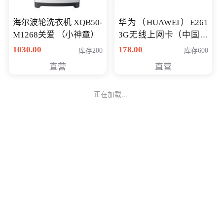
海尔波轮洗衣机 XQB50-
华为（HUAWEI）E261
M1268关爱 （小神童）
3G无线上网卡（中国联
通）
1030.00
178.00
库存200
库存600
直营
直营
正在加载...