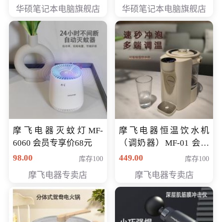
员专享价6898元
员专享价6998元
华硕笔记本电脑旗舰店
华硕笔记本电脑旗舰店
摩飞电器灭蚊灯MF-
摩飞电器恒温饮水机
6060 会员专享价68元
（调奶器）MF-01 会员
专享价366元
98.00
449.00
库存100
库存100
摩飞电器专卖店
摩飞电器专卖店