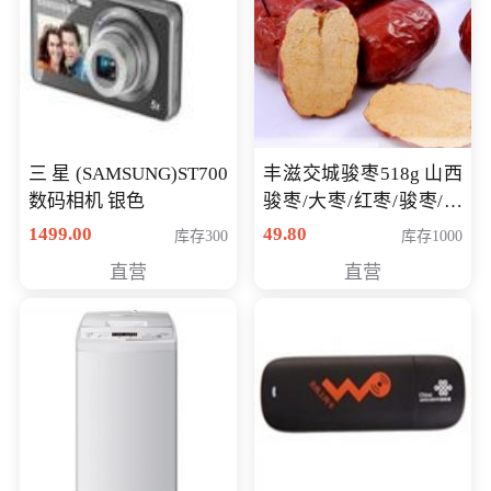
三星(SAMSUNG)ST700
丰滋交城骏枣518g 山西
数码相机 银色
骏枣/大枣/红枣/骏枣/热
销千件/
1499.00
49.80
库存300
库存1000
直营
直营