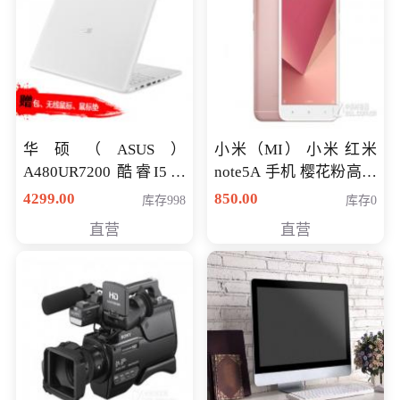
华硕（ASUS）
小米（MI） 小米 红米
A480UR7200 酷睿I5超
note5A 手机 樱花粉高配
薄学生办公游戏独显笔
版 全网通(3G+32G)
4299.00
850.00
库存998
库存0
记本电脑 金色 I5-7200
直营
直营
NV930-2G独