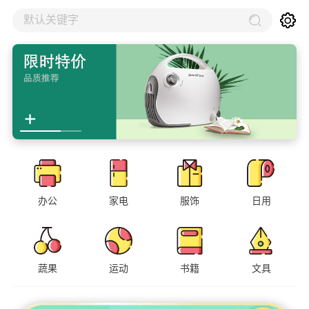
默认关键字
办公
家电
服饰
日用
蔬果
运动
书籍
文具