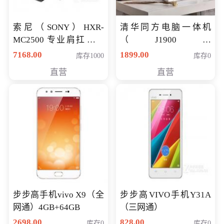
索尼（SONY）HXR-
清华同方电脑一体机
MC2500 专业肩扛式存
（J1900四
储卡全高清摄录一体机
核/4G/120G0.8CM厚度
7168.00
1899.00
库存1000
库存0
婚庆 直播 团拜会 专业高
音响/摄像头/WIFI）
直营
直营
清入门级摄像机
步步高手机vivo X9（全
步步高VIVO手机Y31A
网通）4GB+64GB
（三网通）
2698.00
828.00
库存0
库存0