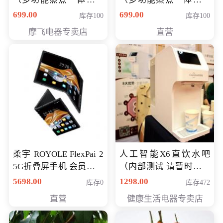
（智能升降养生锅） 会
（智能升降养生锅） 会
699.00
699.00
库存100
库存100
员专享价399元
员专享价399元
摩飞电器专卖店
直营
柔宇 ROYOLE FlexPai 2
人工智能X6直饮水吧
5G折叠屏手机 会员专享
（内部测试 请暂时不要
购买价格 4998元
购买）
5698.00
1298.00
库存0
库存472
直营
健康生活电器专卖店