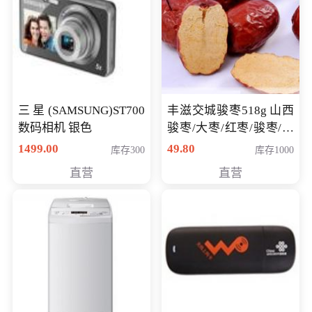
三星(SAMSUNG)ST700
丰滋交城骏枣518g 山西
数码相机 银色
骏枣/大枣/红枣/骏枣/热
销千件/
1499.00
49.80
库存300
库存1000
直营
直营