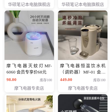
员专享价6898元
员专享价6998元
华硕笔记本电脑旗舰店
华硕笔记本电脑旗舰店
摩飞电器灭蚊灯MF-
摩飞电器恒温饮水机
6060 会员专享价68元
（调奶器）MF-01 会员
专享价366元
98.00
449.00
库存100
库存100
摩飞电器专卖店
摩飞电器专卖店