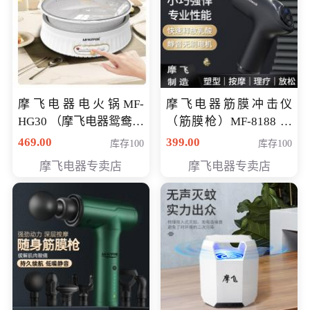
摩飞电器电火锅MF-
摩飞电器筋膜冲击仪
HG30 （摩飞电器鸳鸯锅
（筋膜枪）MF-8188 会
MF-HG30 ） 会员专享价
员专享价268元
469.00
399.00
库存100
库存100
319元
摩飞电器专卖店
摩飞电器专卖店