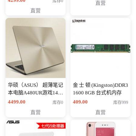
4299.00
库存0
直营
游戏笔记本 火爆推荐
直营
华硕（ASUS） 超薄笔记
金士顿(Kingston)DDR3
本电脑A480UR游戏14英
1600 8GB 台式机内存
寸学生上网轻薄便携手
4499.00
409.00
库存0
库存999
提本 i5-7200 GT930MX-
直营
直营
2G