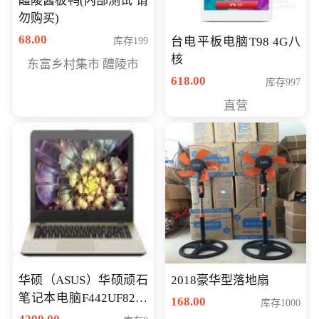
醴陵酱板鸭(内部测试 请
勿购买)
68.00
台电平板电脑T98 4G八
库存199
核
东富乡村集市 醴陵市
618.00
库存997
直营
华硕（ASUS）华硕顽石
2018豪华型落地扇
笔记本电脑F442UF8250
168.00
库存1000
八代独显轻薄办公商务