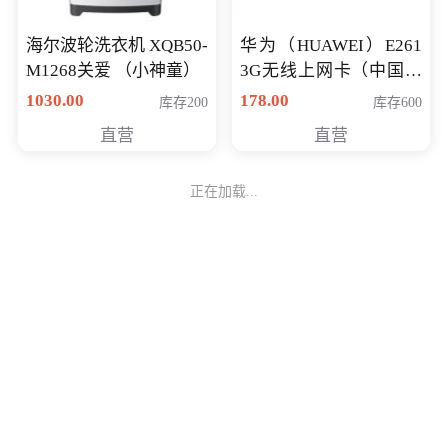
海尔波轮洗衣机 XQB50-
华为（HUAWEI）E261
M1268关爱 （小神童）
3G无线上网卡（中国联
通）
1030.00
178.00
库存200
库存600
直营
直营
正在加载...