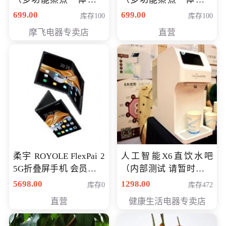
（智能升降养生锅） 会
（智能升降养生锅） 会
699.00
699.00
库存100
库存100
员专享价399元
员专享价399元
摩飞电器专卖店
直营
柔宇 ROYOLE FlexPai 2
人工智能X6直饮水吧
5G折叠屏手机 会员专享
（内部测试 请暂时不要
购买价格 4998元
购买）
5698.00
1298.00
库存0
库存472
直营
健康生活电器专卖店