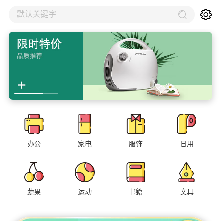
默认关键字
办公
家电
服饰
日用
蔬果
运动
书籍
文具