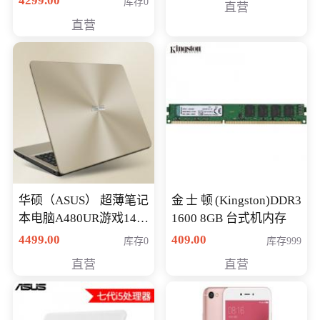
4299.00
库存0
直营
游戏笔记本 火爆推荐
直营
华硕（ASUS） 超薄笔记
金士顿(Kingston)DDR3
本电脑A480UR游戏14英
1600 8GB 台式机内存
寸学生上网轻薄便携手
4499.00
409.00
库存0
库存999
提本 i5-7200 GT930MX-
直营
直营
2G