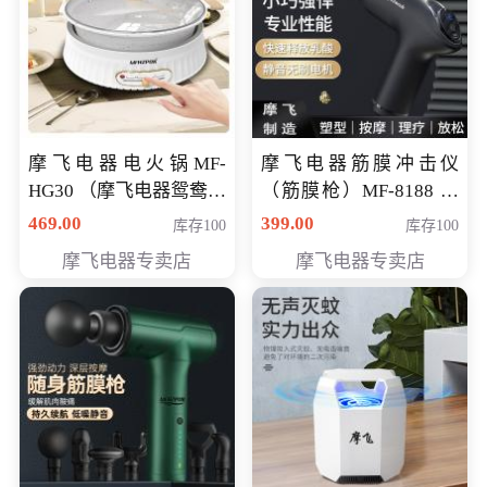
摩飞电器电火锅MF-
摩飞电器筋膜冲击仪
HG30 （摩飞电器鸳鸯锅
（筋膜枪）MF-8188 会
MF-HG30 ） 会员专享价
员专享价268元
469.00
399.00
库存100
库存100
319元
摩飞电器专卖店
摩飞电器专卖店