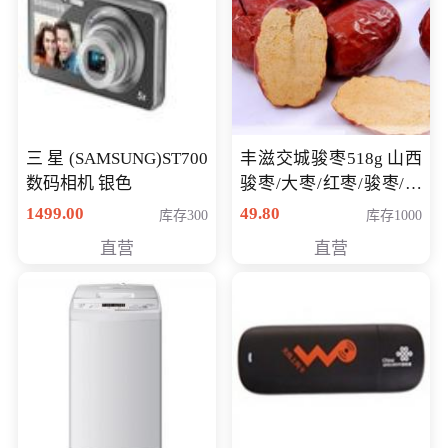
三星(SAMSUNG)ST700
丰滋交城骏枣518g 山西
数码相机 银色
骏枣/大枣/红枣/骏枣/热
销千件/
1499.00
49.80
库存300
库存1000
直营
直营