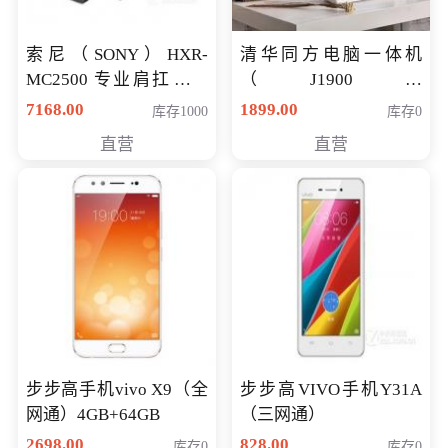
索尼（SONY）HXR-
清华同方电脑一体机
MC2500 专业肩扛式存
（J1900四
储卡全高清摄录一体机
核/4G/120G0.8CM厚度
7168.00
1899.00
库存1000
库存0
婚庆 直播 团拜会 专业高
音响/摄像头/WIFI）
直营
直营
清入门级摄像机
步步高手机vivo X9（全
步步高VIVO手机Y31A
网通）4GB+64GB
（三网通）
2698.00
828.00
库存0
库存0