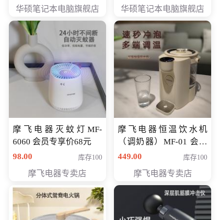
员专享价6898元
员专享价6998元
华硕笔记本电脑旗舰店
华硕笔记本电脑旗舰店
摩飞电器灭蚊灯MF-
摩飞电器恒温饮水机
6060 会员专享价68元
（调奶器）MF-01 会员
专享价366元
98.00
449.00
库存100
库存100
摩飞电器专卖店
摩飞电器专卖店