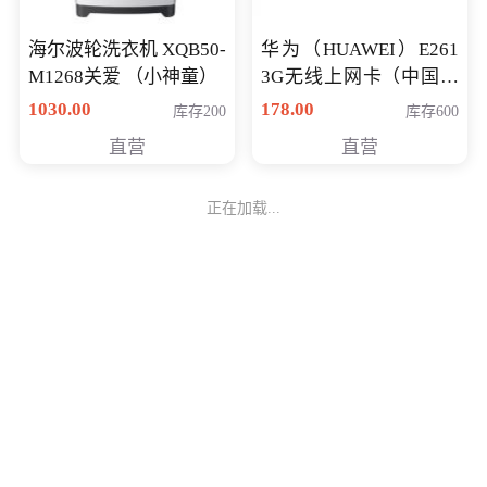
海尔波轮洗衣机 XQB50-
华为（HUAWEI）E261
M1268关爱 （小神童）
3G无线上网卡（中国联
通）
1030.00
178.00
库存200
库存600
直营
直营
正在加载...