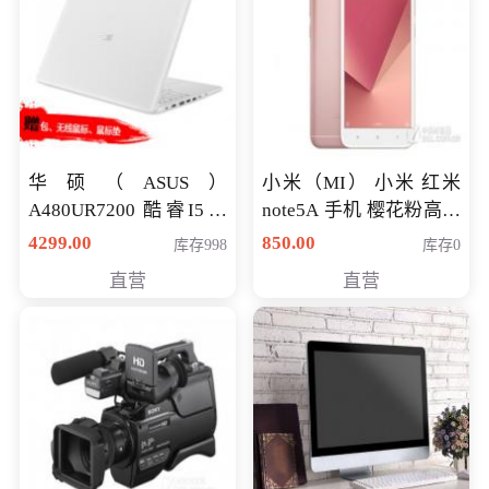
华硕（ASUS）
小米（MI） 小米 红米
A480UR7200 酷睿I5超
note5A 手机 樱花粉高配
薄学生办公游戏独显笔
版 全网通(3G+32G)
4299.00
850.00
库存998
库存0
记本电脑 金色 I5-7200
直营
直营
NV930-2G独