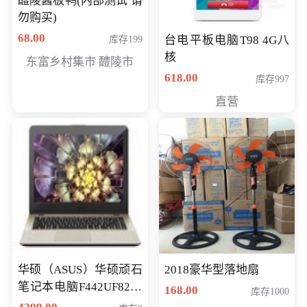
醴陵酱板鸭(内部测试 请
勿购买)
68.00
台电平板电脑T98 4G八
库存199
核
东富乡村集市 醴陵市
618.00
库存997
直营
华硕（ASUS）华硕顽石
2018豪华型落地扇
笔记本电脑F442UF8250
168.00
库存1000
八代独显轻薄办公商务