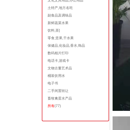
文化文具用品,办公用品
土特产,地方名吃
副食品及调味品
新鲜蔬菜水果
饮料,茶]
零食,坚果,干水果
保健品,化妆品,香水,饰品
数码相片打印
电话卡,游戏卡
文物古董艺术品
桶装饮用水
电子书
二手闲置转让
畜牧禽蛋水产品
所有
(77)