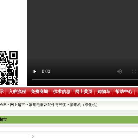
示
入驻流程
免费商城
供求信息
网上黄页
购物车
帮助中心
OME
>
网上超市
>
家用电器及配件与线缆
>
消毒机（净化机）
超市