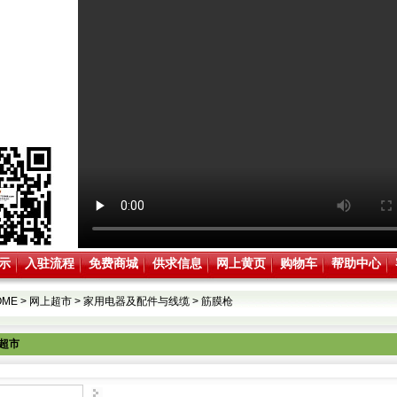
示
入驻流程
免费商城
供求信息
网上黄页
购物车
帮助中心
OME
>
网上超市
>
家用电器及配件与线缆
>
筋膜枪
超市