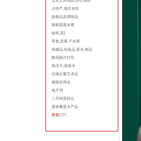
文化文具用品,办公用品
土特产,地方名吃
副食品及调味品
新鲜蔬菜水果
饮料,茶]
零食,坚果,干水果
保健品,化妆品,香水,饰品
数码相片打印
电话卡,游戏卡
文物古董艺术品
桶装饮用水
电子书
二手闲置转让
畜牧禽蛋水产品
所有
(77)