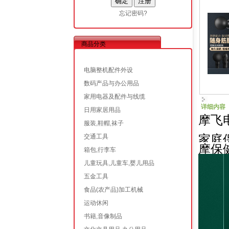
忘记密码?
商品分类
电脑整机配件外设
数码产品与办公用品
家用电器及配件与线缆
详细内容
日用家居用品
摩飞电
服装,鞋帽,袜子
家庭
交通工具
摩保
箱包,行李车
儿童玩具,儿童车,婴儿用品
五金工具
食品(农产品)加工机械
运动休闲
书籍,音像制品