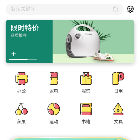
默认关键字
办公
家电
服饰
日用
蔬果
运动
书籍
文具