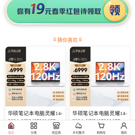
猜你喜欢
华硕笔记本电脑灵耀14-
华硕笔记本电脑灵耀14-
2024 UX3405MA155冰
2024 UX3405MA155夜
川银 oled 智慧轻薄本 会
空蓝 oled 智慧轻薄本 会
7599.00
7699.00
库存100
库存100
首页
分类
供应商
乡村集市
购物车
我的