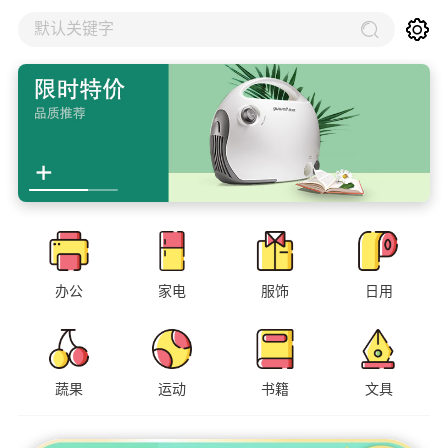
默认关键字
办公
家电
服饰
日用
蔬果
运动
书籍
文具