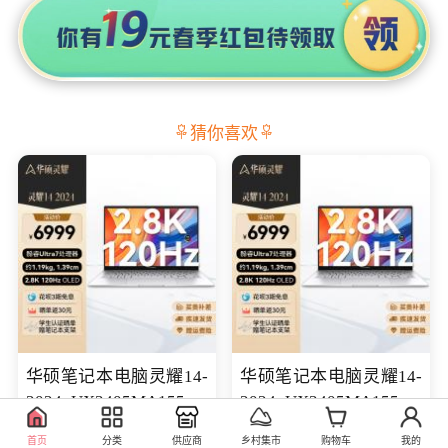
猜你喜欢
华硕笔记本电脑灵耀14-
华硕笔记本电脑灵耀14-
2024 UX3405MA155冰
2024 UX3405MA155夜
川银 oled 智慧轻薄本 会
空蓝 oled 智慧轻薄本 会
7599.00
7699.00
库存100
库存100
首页
分类
供应商
乡村集市
购物车
我的